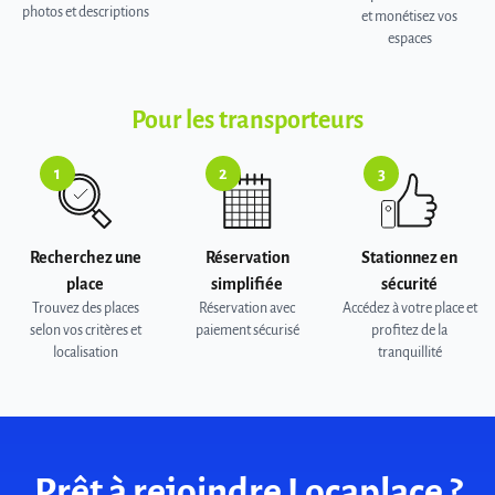
photos et descriptions
et monétisez vos
espaces
Pour les transporteurs
1
2
3
Recherchez une
Réservation
Stationnez en
place
simplifiée
sécurité
Trouvez des places
Réservation avec
Accédez à votre place et
selon vos critères et
paiement sécurisé
profitez de la
localisation
tranquillité
Prêt à rejoindre Locaplace ?