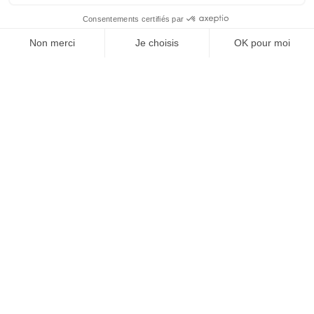
La plateforme de référence pour le
stationnement poids-lourds
Propriétaires
Proposer des places